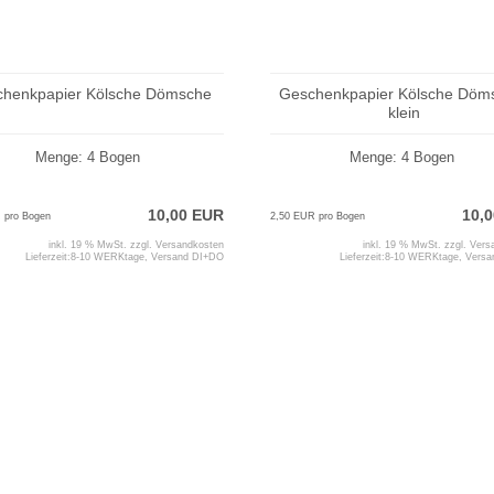
chenkpapier Kölsche Dömsche
Geschenkpapier Kölsche Döm
klein
Menge: 4 Bogen
Menge: 4 Bogen
10,00 EUR
10,
 pro Bogen
2,50 EUR pro Bogen
inkl. 19 % MwSt. zzgl.
Versandkosten
inkl. 19 % MwSt. zzgl.
Vers
Lieferzeit:
8-10 WERKtage, Versand DI+DO
Lieferzeit:
8-10 WERKtage, Vers