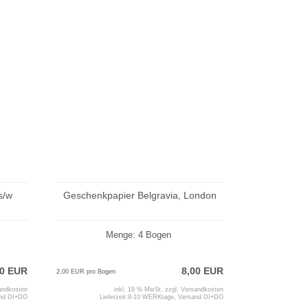
s/w
Geschenkpapier Belgravia, London
Menge: 4 Bogen
50 EUR
8,00 EUR
2,00 EUR pro Bogen
andkosten
inkl. 19 % MwSt. zzgl.
Versandkosten
and DI+DO
Lieferzeit:
8-10 WERKtage, Versand DI+DO