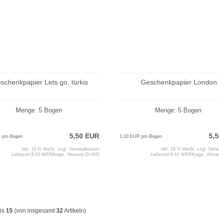
schenkpapier Lets go, türkis
Geschenkpapier London
Menge: 5 Bogen
Menge: 5 Bogen
5,50 EUR
5,
 pro Bogen
1,10 EUR pro Bogen
inkl. 19 % MwSt. zzgl.
Versandkosten
inkl. 19 % MwSt. zzgl.
Vers
Lieferzeit:
8-10 WERKtage, Versand DI+DO
Lieferzeit:
8-10 WERKtage, Vers
is
15
(von insgesamt
32
Artikeln)