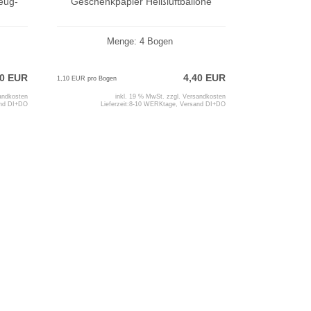
eug-
Geschenkpapier Heißluftballone
Menge: 4 Bogen
50 EUR
4,40 EUR
1,10 EUR pro Bogen
andkosten
inkl. 19 % MwSt. zzgl.
Versandkosten
and DI+DO
Lieferzeit:
8-10 WERKtage, Versand DI+DO