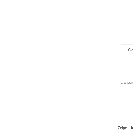
Ge
1,10 EUR
Zeige
1
b