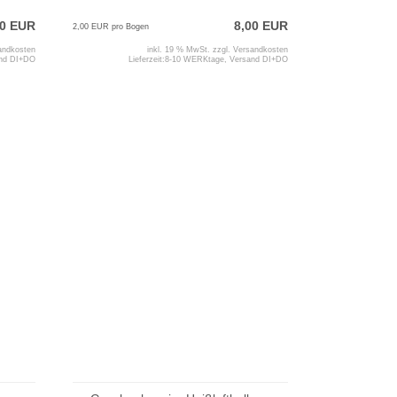
50 EUR
8,00 EUR
2,00 EUR pro Bogen
andkosten
inkl. 19 % MwSt. zzgl.
Versandkosten
and DI+DO
Lieferzeit:
8-10 WERKtage, Versand DI+DO