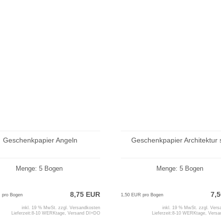
Geschenkpapier Angeln
Geschenkpapier Architektur 
Menge: 5 Bogen
Menge: 5 Bogen
8,75 EUR
7,
 pro Bogen
1,50 EUR pro Bogen
inkl. 19 % MwSt. zzgl.
Versandkosten
inkl. 19 % MwSt. zzgl.
Vers
Lieferzeit:
8-10 WERKtage, Versand DI+DO
Lieferzeit:
8-10 WERKtage, Vers