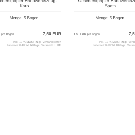
chenkpapier Handwerkszeug-
Geschenkpapier Handwerksz
Karo
Spots
Menge: 5 Bogen
Menge: 5 Bogen
7,50 EUR
7,
 pro Bogen
1,50 EUR pro Bogen
inkl. 19 % MwSt. zzgl.
Versandkosten
inkl. 19 % MwSt. zzgl.
Vers
Lieferzeit:
8-10 WERKtage, Versand DI+DO
Lieferzeit:
8-10 WERKtage, Vers