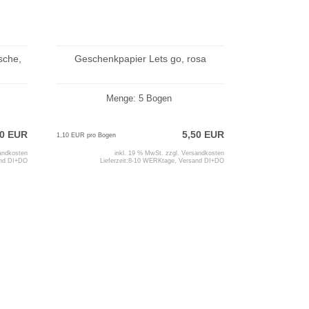
sche,
Geschenkpapier Lets go, rosa
Menge: 5 Bogen
00 EUR
5,50 EUR
1,10 EUR pro Bogen
andkosten
inkl. 19 % MwSt. zzgl.
Versandkosten
and DI+DO
Lieferzeit:
8-10 WERKtage, Versand DI+DO