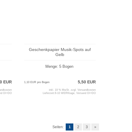
Geschenkpapier Musik-Spots auf
Gelb
Menge: 5 Bogen
50 EUR
5,50 EUR
1,10 EUR pro Bogen
andkosten
inkl. 19 % MwSt. zzgl.
Versandkosten
and DI+DO
Lieferzeit:
8-10 WERKtage, Versand DI+DO
Seiten:
1
2
3
»